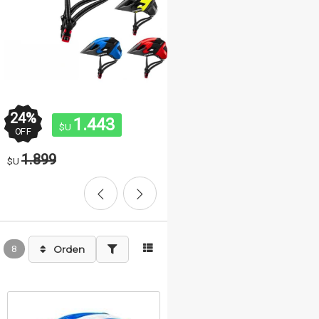
24
%
24
%
1.443
1.443
$U
$U
OFF
OFF
1.899
1.899
$U
$U
8
Orden