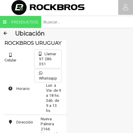
PRODUCTOS
Ubicación
ROCKBROS URUGUAY
Llamar
97 286
Celular
351
Whatsapp
Lun. a
Horario
Vie. de 9
a 18 hs.
Sáb. de
9 a 13
hs.
Nueva
Dirección
Palmira
2166