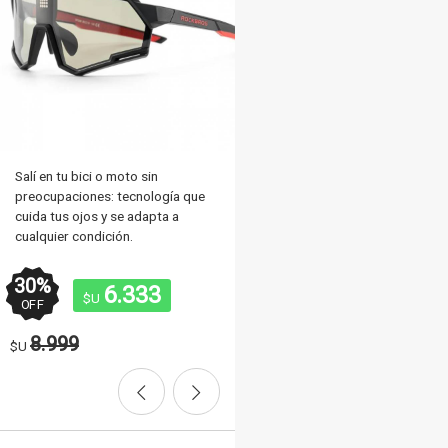
1.960
$U
Salí en tu bici o moto sin
preocupaciones: tecnología que
cuida tus ojos y se adapta a
cualquier condición.
30
%
6.333
$U
OFF
8.999
$U