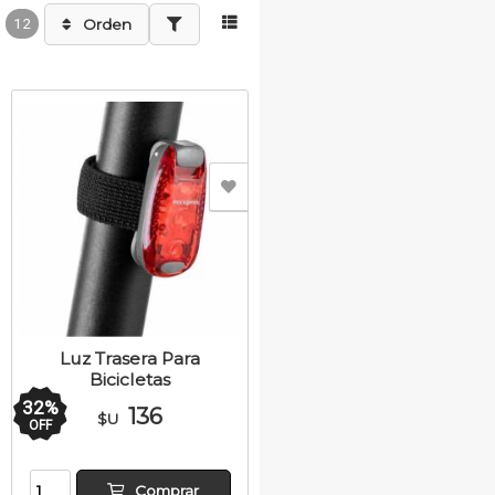
12
Orden
Luz Trasera Para
Bicicletas
32
%
136
$U
OFF
Comprar