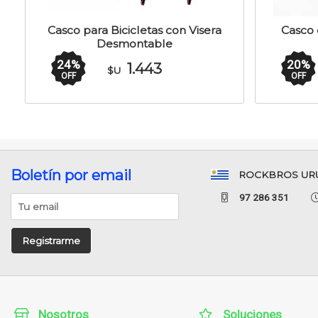
Casco para Bicicletas con Visera
Casco 
Desmontable
24
%
20
%
1.443
$U
OFF
OFF
Boletín por email
ROCKBROS UR
97 286 351
Registrarme
Nosotros
Soluciones