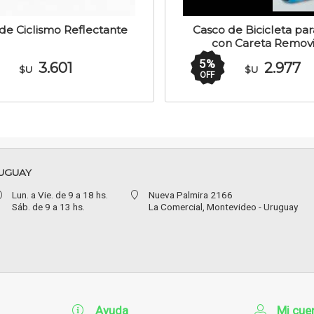
de Ciclismo Reflectante
Casco de Bicicleta par
con Careta Remov
5
%
3.601
2.977
$U
$U
OFF
UGUAY
Lun. a Vie. de 9 a 18 hs.
Nueva Palmira 2166
Sáb. de 9 a 13 hs.
La Comercial,
Montevideo - Uruguay
Ayuda
Mi cue