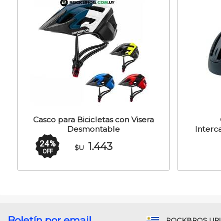
Casco para Bicicletas con Visera
Desmontable
Interc
24
%
1.443
$U
OFF
Boletín por email
ROCKBROS UR