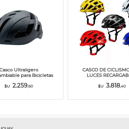
Casco Ultraligero
CASCO DE CICLISM
ambiable para Bicicletas
LUCES RECARGAB
2.259
3.818
$U
$U
,60
,40
UGUAY