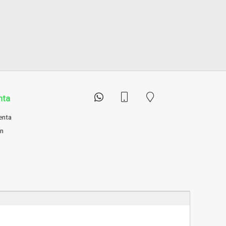
nta
enta
ín