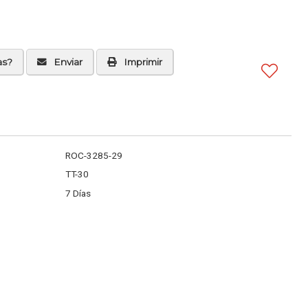
as?
Enviar
Imprimir
ROC-3285-29
TT-30
7 Días