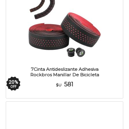
7Cinta Antideslizante Adhesiva
Rockbros Manillar De Bicicleta
20
%
581
$U
OFF