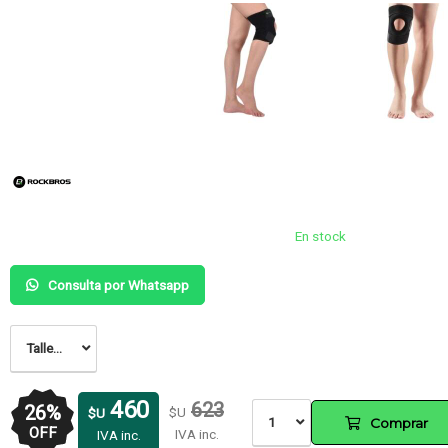
En stock
Consulta por Whatsapp
Talle...
460
623
26
%
$U
$U
1
Comprar
OFF
IVA inc.
IVA inc.