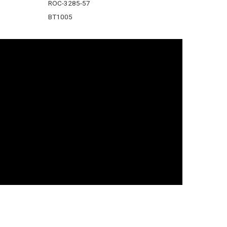
ROC-3285-57
BT1005