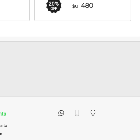
VIA
Motocicletas
20
%
480
$U
OFF
nta
enta
ín