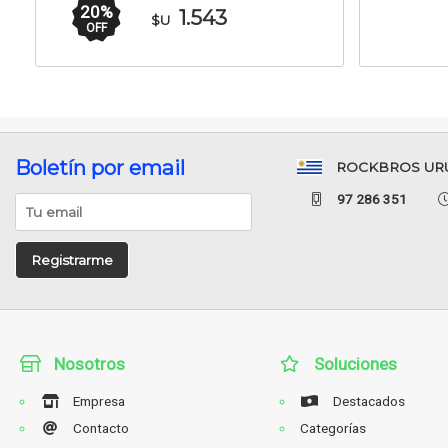
Delantera
20
%
1.543
$U
OFF
Boletín por email
ROCKBROS UR
97 286 351
Registrarme
Nosotros
Soluciones
Empresa
Destacados
Contacto
Categorías