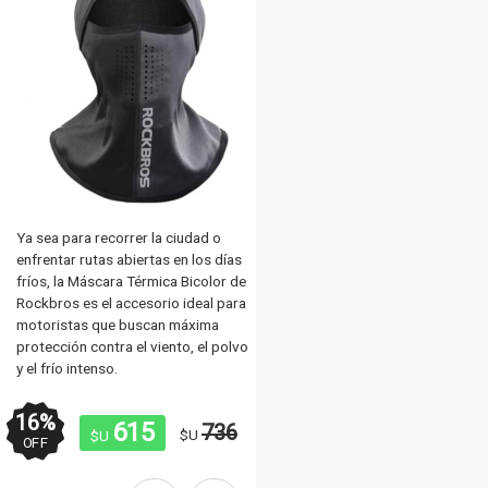
Ya sea para recorrer la ciudad o
Ya sea para recorrer la ciudad o
enfrentar rutas abiertas en los días
enfrentar rutas abiertas en los dí
fríos, la Máscara Térmica Bicolor de
fríos, la Máscara Térmica Bicolor
Rockbros es el accesorio ideal para
Rockbros es el accesorio ideal p
motoristas que buscan máxima
motoristas que buscan máxima
protección contra el viento, el polvo
protección contra el viento, el po
y el frío intenso.
y el frío intenso.
16
%
16
%
615
615
736
73
$U
$U
$U
$U
OFF
OFF