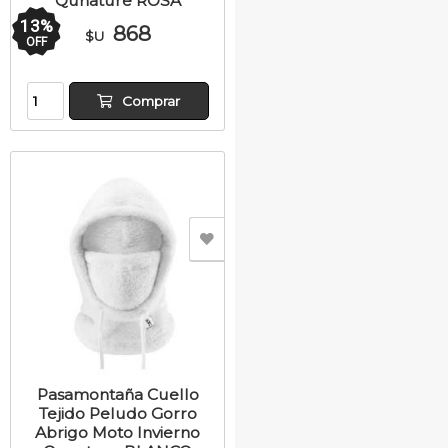
Qunature ROSA
13
%
868
$U
OFF
Comprar
Pasamontaña Cuello
Tejido Peludo Gorro
Abrigo Moto Invierno