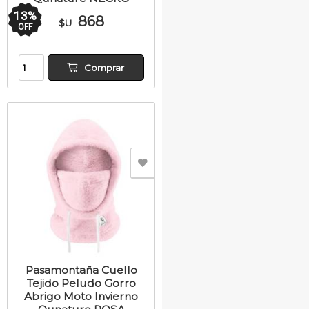
13
%
868
$U
OFF
Comprar
Pasamontaña Cuello
Tejido Peludo Gorro
Abrigo Moto Invierno