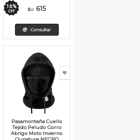
16
%
615
$U
OFF
Consultar
Pasamontaña Cuello
Tejido Peludo Gorro
Abrigo Moto Invierno
Qunature NEGRO