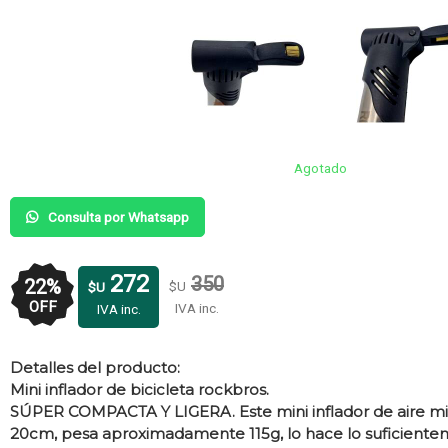
Agotado
Consulta por Whatsapp
272
350
22
%
$U
$U
OFF
IVA inc.
IVA inc.
Detalles del producto:
Mini inflador de bicicleta rockbros.
SÚPER COMPACTA Y LIGERA. Este mini inflador de aire 
20cm, pesa aproximadamente 115g, lo hace lo suficien