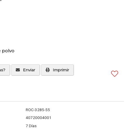
 polvo
as?
Enviar
Imprimir
ROC-3285-55
40720004001
7 Días