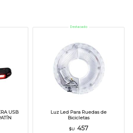
Destacado
ERA USB
Luz Led Para Ruedas de
ATÍN
Bicicletas
VIA
457
$U