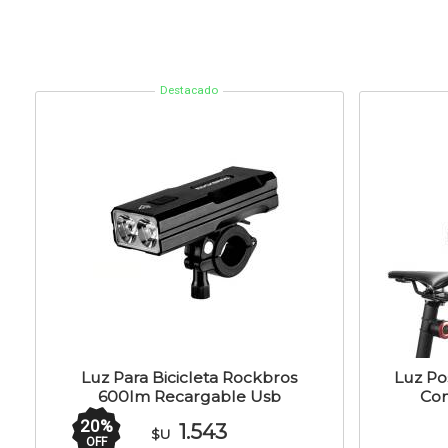
Destacado
Luz Para Bicicleta Rockbros
Luz Pos
600lm Recargable Usb
Con
Delantera
20
%
1.543
$U
OFF