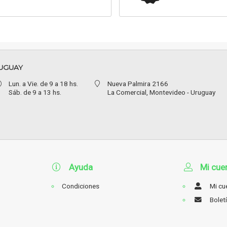
UGUAY
Lun. a Vie. de 9 a 18 hs.
Nueva Palmira 2166
Sáb. de 9 a 13 hs.
La Comercial,
Montevideo - Uruguay
Ayuda
Mi cue
Condiciones
Mi cu
Bolet