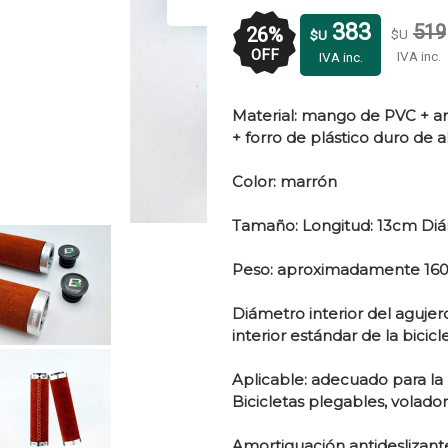
383
519
26
%
$U
$U
OFF
IVA inc.
IVA inc.
Material: mango de PVC + an
+ forro de plástico duro de al
Color: marrón
Tamaño: Longitud: 13cm Diá
Peso: aproximadamente 16
Diámetro interior del aguj
interior estándar de la bicicle
Aplicable: adecuado para la
Bicicletas plegables, volado
Amortiguación antideslizant