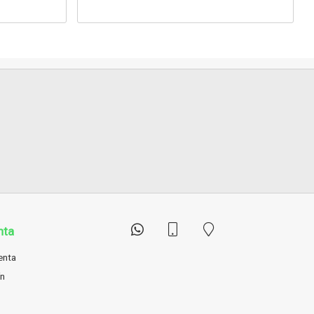
nta
enta
ín