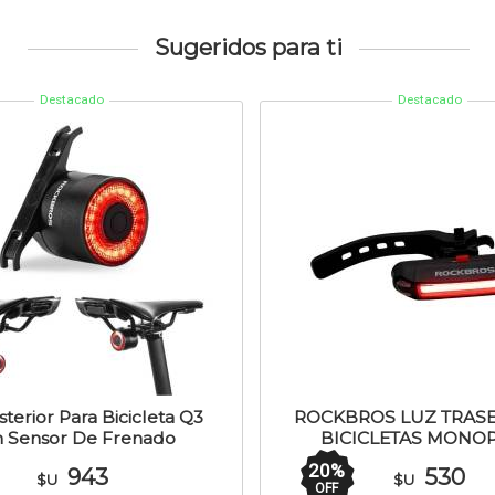
Sugeridos para ti
Destacado
Destacado
terior Para Bicicleta Q3
ROCKBROS LUZ TRAS
 Sensor De Frenado
BICICLETAS MONOP
SIRVE PARA LLU
20
%
943
530
$U
$U
OFF