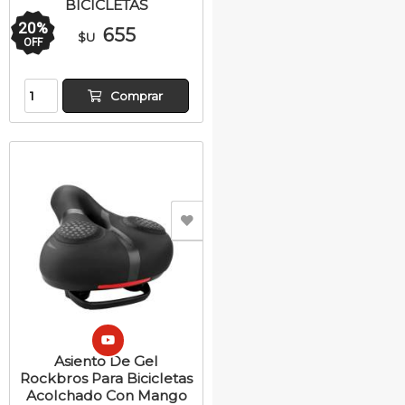
BICICLETAS
20
%
655
$U
OFF
Comprar
Asiento De Gel
Rockbros Para Bicicletas
Acolchado Con Mango