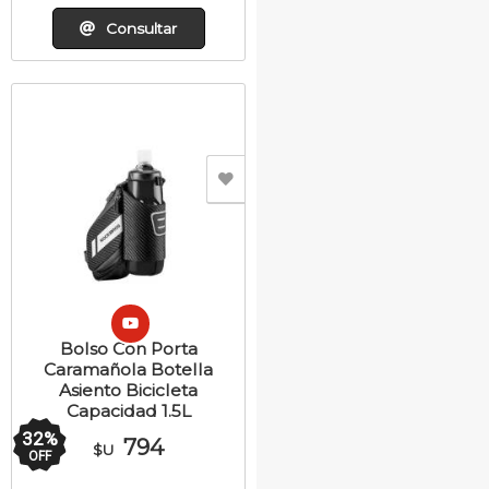
Consultar
Bolso Con Porta
Caramañola Botella
Asiento Bicicleta
Capacidad 1.5L
32
%
794
$U
OFF