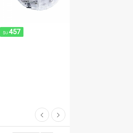
457
$U
Mejorá tu visibilidad y seguridad 
la bici con una luz trasera intelige
943
$U