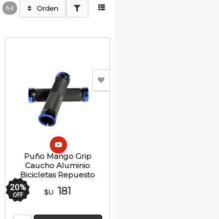
64
Orden
Puño Mango Grip
Caucho Aluminio
Bicicletas Repuesto
20
%
181
$U
OFF