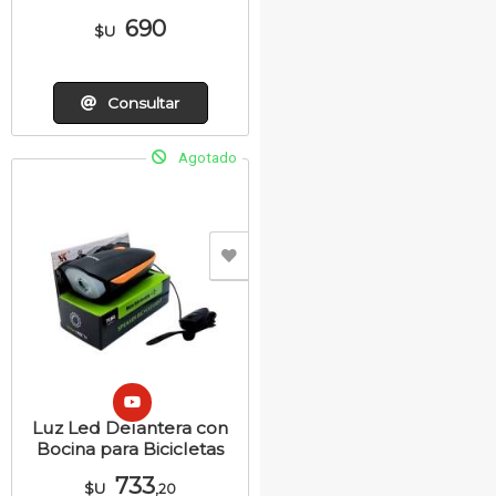
690
$U
Consultar
Agotado
Luz Led Delantera con
Bocina para Bicicletas
733
$U
,20