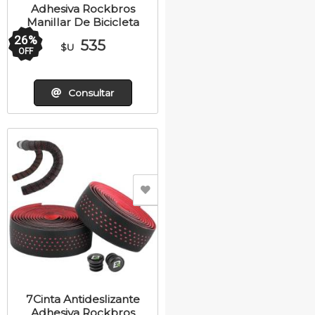
Adhesiva Rockbros
Manillar De Bicicleta
26
%
535
$U
OFF
Consultar
7Cinta Antideslizante
Adhesiva Rockbros